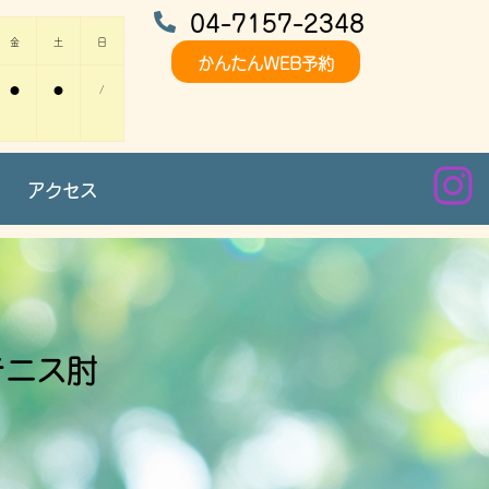
04-7157-2348
金
土
日
かんたんWEB予約
●
●
/
アクセス
テニス肘