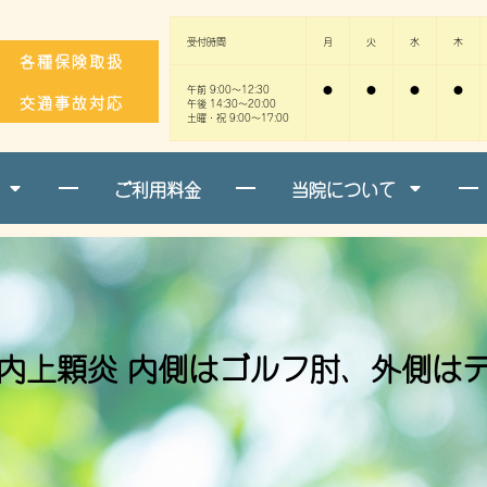
受付時間
月
火
水
木
各種保険取扱
午前 9:00～12:30
●
●
●
●
交通事故対応
午後 14:30～20:00
土曜・祝 9:00～17:00
ご利用料金
当院について
内上顆炎 内側はゴルフ肘、外側は