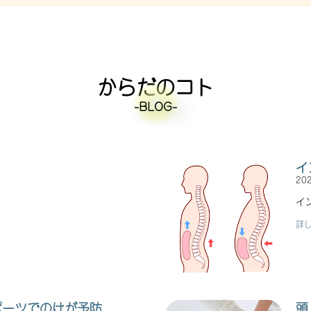
からだのコト
-BLOG-
イ
20
イ
詳し
ポーツでのけが予防
頭