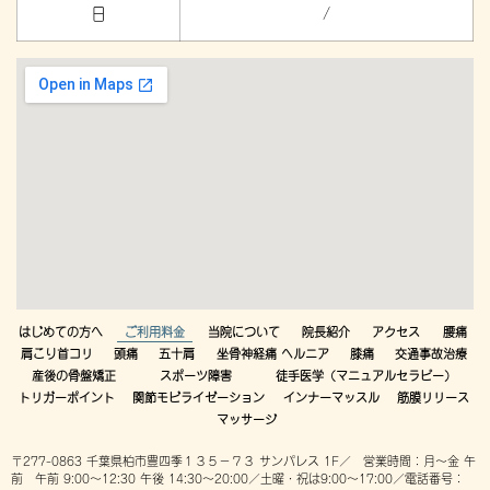
日
/
はじめての方へ
ご利用料金
当院について
院長紹介
アクセス
腰痛
肩こり首コリ
頭痛
五十肩
坐骨神経痛 ヘルニア
膝痛
交通事故治療
産後の骨盤矯正
スポーツ障害
徒手医学（マニュアルセラピー）
トリガーポイント
関節モビライゼーション
インナーマッスル
筋膜リリース
マッサージ
〒277-0863 千葉県柏市豊四季１３５−７３ サンパレス 1F／ 営業時間：月～金 午
前 午前 9:00～12:30 午後 14:30～20:00／土曜・祝は9:00～17:00／電話番号：