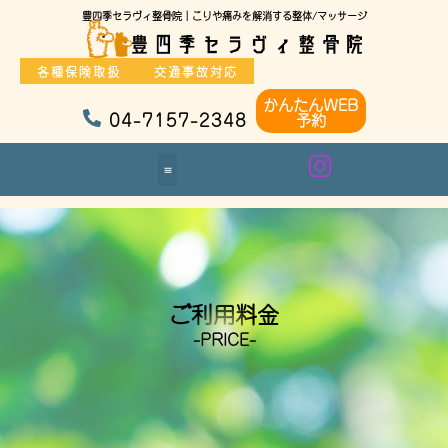
豊四季セラヴィ整骨院｜こりや痛みを解消する整体/マッサージ
各種保険取扱
交通事故対応
かんたんWEB
04-7157-2348
予約
ご利用料金
-PRICE-