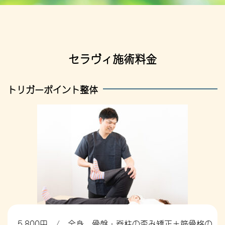
セラヴィ施術料金
トリガーポイント整体
5,800円 / 全身 骨盤・脊柱の歪み矯正＋筋骨格の