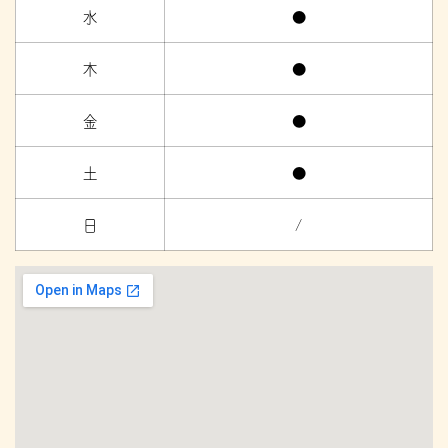
水
●
木
●
金
●
土
●
日
/