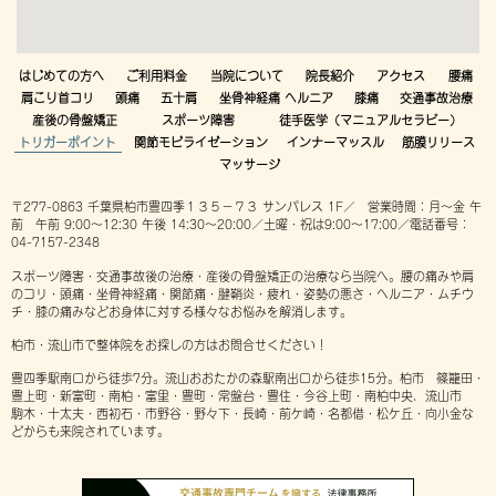
はじめての方へ
ご利用料金
当院について
院長紹介
アクセス
腰痛
肩こり首コリ
頭痛
五十肩
坐骨神経痛 ヘルニア
膝痛
交通事故治療
産後の骨盤矯正
スポーツ障害
徒手医学（マニュアルセラピー）
トリガーポイント
関節モビライゼーション
インナーマッスル
筋膜リリース
マッサージ
〒277-0863 千葉県柏市豊四季１３５−７３ サンパレス 1F／ 営業時間：月～金 午
前 午前 9:00～12:30 午後 14:30～20:00／土曜・祝は9:00～17:00／電話番号：
04-7157-2348
スポーツ障害・交通事故後の治療・産後の骨盤矯正の治療なら当院へ。腰の痛みや肩
のコリ・頭痛・坐骨神経痛・関節痛・腱鞘炎・疲れ・姿勢の悪さ・ヘルニア・ムチウ
チ・膝の痛みなどお身体に対する様々なお悩みを解消します。
柏市・流山市で整体院をお探しの方はお問合せください！
豊四季駅南口から徒歩7分。流山おおたかの森駅南出口から徒歩15分。柏市 篠籠田・
豊上町・新富町・南柏・富里・豊町・常盤台・豊住・今谷上町・南柏中央、流山市
駒木・十太夫・西初石・市野谷・野々下・長崎・前ケ崎・名都借・松ケ丘・向小金な
どからも来院されています。