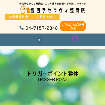
豊四季セラヴィ整骨院｜こりや痛みを解消する整体/マッサージ
各種保険取扱
交通事故対応
かんたんWEB
04-7157-2348
予約
トリガーポイント整体
-TRIGGER POINT-