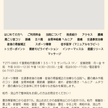
はじめての方へ
ご利用料金
当院について
院長紹介
アクセス
腰痛
肩こり首コリ
頭痛
五十肩
坐骨神経痛 ヘルニア
膝痛
交通事故治療
産後の骨盤矯正
スポーツ障害
徒手医学（マニュアルセラピー）
トリガーポイント
関節モビライゼーション
インナーマッスル
筋膜リリース
マッサージ
〒277-0863 千葉県柏市豊四季１３５−７３ サンパレス 1F／ 営業時間：月～金 午
前 午前 9:00～12:30 午後 14:30～20:00／土曜・祝は9:00～17:00／電話番号：
04-7157-2348
スポーツ障害・交通事故後の治療・産後の骨盤矯正の治療なら当院へ。腰の痛みや肩
のコリ・頭痛・坐骨神経痛・関節痛・腱鞘炎・疲れ・姿勢の悪さ・ヘルニア・ムチウ
チ・膝の痛みなどお身体に対する様々なお悩みを解消します。
柏市・流山市で整体院をお探しの方はお問合せください！
豊四季駅南口から徒歩7分。流山おおたかの森駅南出口から徒歩15分。柏市 篠籠田・
豊上町・新富町・南柏・富里・豊町・常盤台・豊住・今谷上町・南柏中央、流山市
駒木・十太夫・西初石・市野谷・野々下・長崎・前ケ崎・名都借・松ケ丘・向小金な