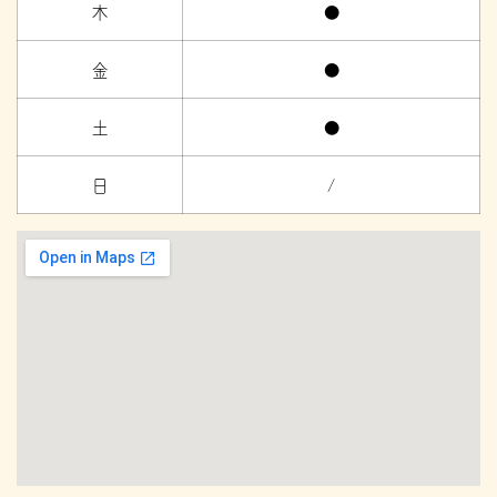
木
●
金
●
土
●
日
/