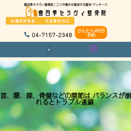
豊四季セラヴィ整骨院｜こりや痛みを解消する整体/マッサージ
各種保険取扱
交通事故対応
かんたんWEB
04-7157-2348
予約
首、腰、膝、骨盤などの関節は バランスが崩
れるとトラブル連鎖