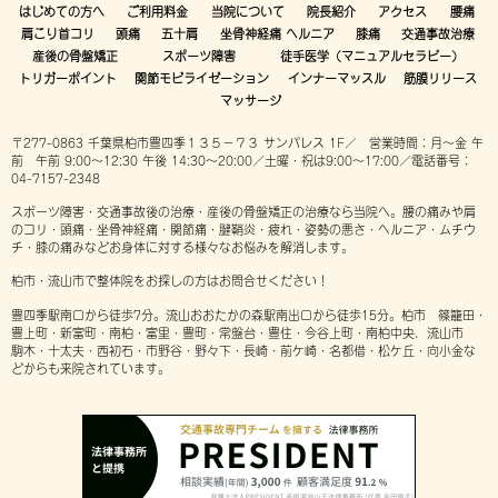
はじめての方へ
ご利用料金
当院について
院長紹介
アクセス
腰痛
肩こり首コリ
頭痛
五十肩
坐骨神経痛 ヘルニア
膝痛
交通事故治療
産後の骨盤矯正
スポーツ障害
徒手医学（マニュアルセラピー）
トリガーポイント
関節モビライゼーション
インナーマッスル
筋膜リリース
マッサージ
〒277-0863 千葉県柏市豊四季１３５−７３ サンパレス 1F／ 営業時間：月～金 午
前 午前 9:00～12:30 午後 14:30～20:00／土曜・祝は9:00～17:00／電話番号：
04-7157-2348
スポーツ障害・交通事故後の治療・産後の骨盤矯正の治療なら当院へ。腰の痛みや肩
のコリ・頭痛・坐骨神経痛・関節痛・腱鞘炎・疲れ・姿勢の悪さ・ヘルニア・ムチウ
チ・膝の痛みなどお身体に対する様々なお悩みを解消します。
柏市・流山市で整体院をお探しの方はお問合せください！
豊四季駅南口から徒歩7分。流山おおたかの森駅南出口から徒歩15分。柏市 篠籠田・
豊上町・新富町・南柏・富里・豊町・常盤台・豊住・今谷上町・南柏中央、流山市
駒木・十太夫・西初石・市野谷・野々下・長崎・前ケ崎・名都借・松ケ丘・向小金な
どからも来院されています。